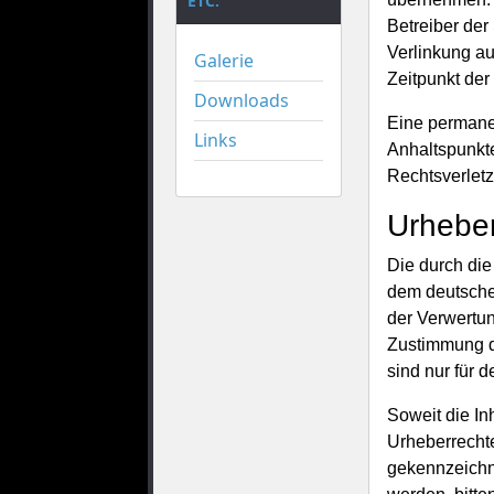
ETC.
Betreiber der
Verlinkung au
Galerie
Zeitpunkt der
Downloads
Eine permanen
Links
Anhaltspunkt
Rechtsverlet
Urheber
Die durch die
dem deutschen
der Verwertun
Zustimmung de
sind nur für 
Soweit die In
Urheberrechte
gekennzeichne