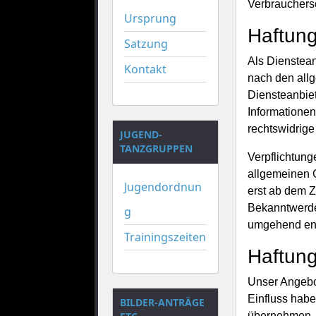
Verbrauchersc
Ursprung
Haftung
Satzung
Als Dienstean
Kontakt
nach den allg
Diensteanbiet
Informatione
rechtswidrige
JUGEND-
TANZGRUPPEN
Verpflichtung
allgemeinen G
Jugendordnun
erst ab dem Z
Bekanntwerde
g
umgehend ent
Trainingszeiten
Haftung
Unser Angebot
Einfluss habe
BILDER-ANTRÄGE
übernehmen. Fü