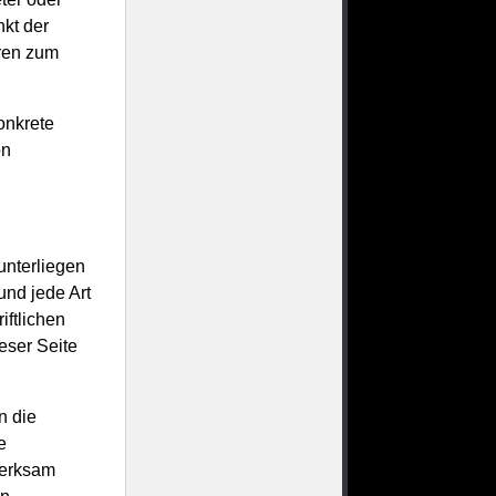
nkt der
aren zum
onkrete
on
unterliegen
und jede Art
iftlichen
eser Seite
n die
e
merksam