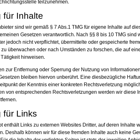
hlichtungsstelle teilzunehmen.
 für Inhalte
bieter sind wir gemäß § 7 Abs.1 TMG für eigene Inhalte auf die
emeinen Gesetzen verantwortlich. Nach §§ 8 bis 10 TMG sind w
er jedoch nicht verpflichtet, übermittelte oder gespeicherte fre
n zu überwachen oder nach Umständen zu forschen, die auf ein
 Tätigkeit hinweisen.
en zur Entfernung oder Sperrung der Nutzung von Informatione
esetzen bleiben hiervon unberührt. Eine diesbezügliche Haftun
eitpunkt der Kenntnis einer konkreten Rechtsverletzung möglich
n von entsprechenden Rechtsverletzungen werden wir diese I
fernen.
 für Links
 enthält Links zu externen Websites Dritter, auf deren Inhalte w
n. Deshalb können wir für diese fremden Inhalte auch keine G
r die Inhalte der verlinkten Seiten ist stets der jeweilige Anbi