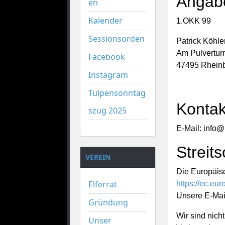
Angab
en
Kalender
1.OKK 99
Sessionsorden
Patrick Köhle
Am Pulvertur
Facebook
47495 Rhein
Instagram
Tulpensonntag
Kontak
szug 2025
E-Mail: info
Streit
VEREIN
Die Europäisc
Elferrat
https://ec.eu
Unsere E-Mai
Gründung
Wir sind nicht
Unser