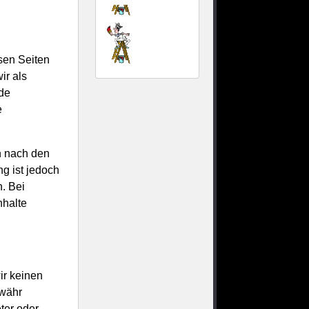
sen Seiten
ir als
mde
e
n nach den
g ist jedoch
. Bei
nhalte
ir keinen
ewähr
eter oder