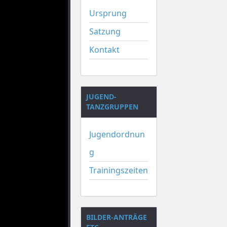
Ursprung
Satzung
Kontakt
JUGEND-
TANZGRUPPEN
Jugendordnun
g
Trainingszeiten
BILDER-ANTRÄGE