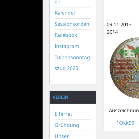
en
Kalender
Sessionsorden
09.11.2013
2014
Facebook
Instagram
Tulpensonntag
szug 2025
VEREIN
Auszeichnun
Elferrat
1Okk99
Gründung
Unser