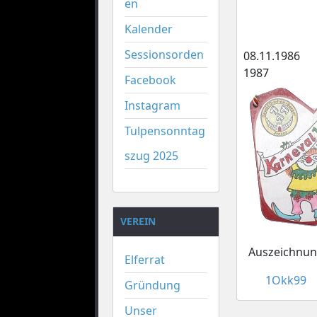
en
Kalender
Sessionsorden
08.11.1986
1987
Facebook
Instagram
Tulpensonntag
szug 2025
VEREIN
Auszeichnun
Elferrat
1Okk99
Gründung
Unser