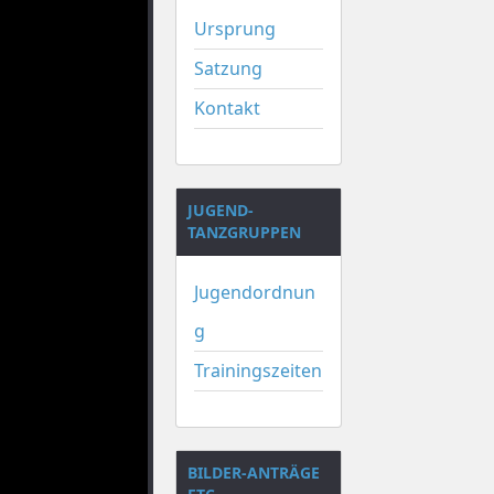
Ursprung
Satzung
Kontakt
JUGEND-
TANZGRUPPEN
Jugendordnun
g
Trainingszeiten
BILDER-ANTRÄGE