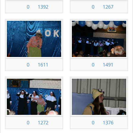
0
1392
0
1267
0
1611
0
1491
0
1272
0
1376