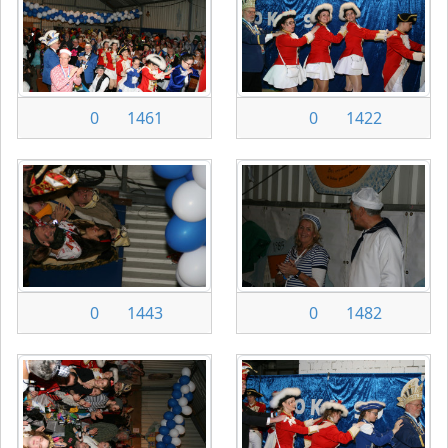
0
1461
0
1422
0
1443
0
1482