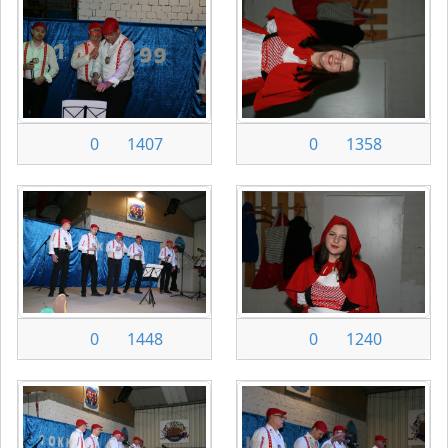
0
1407
0
1358
0
1448
0
1240