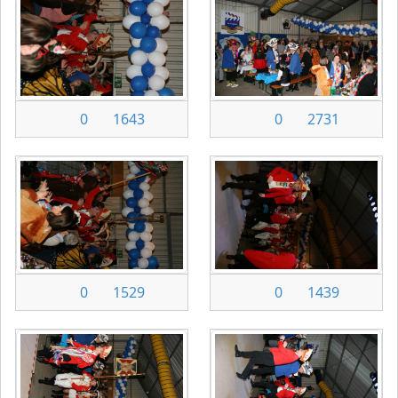
0
1643
0
2731
0
1529
0
1439