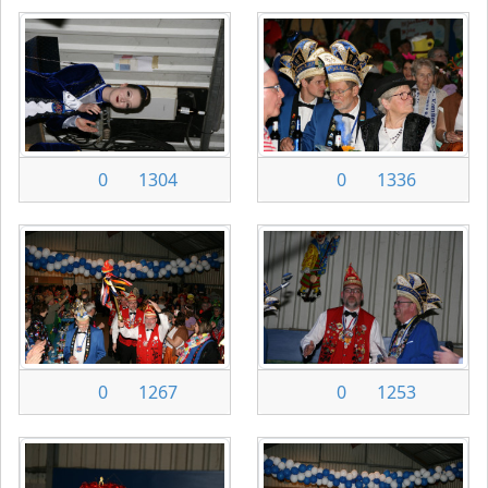
0
1304
0
1336
0
1267
0
1253