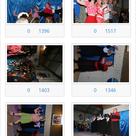
0
1396
0
1517
0
1403
0
1346