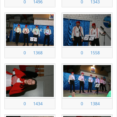
0
1496
0
1343
0
1368
0
1558
0
1434
0
1384