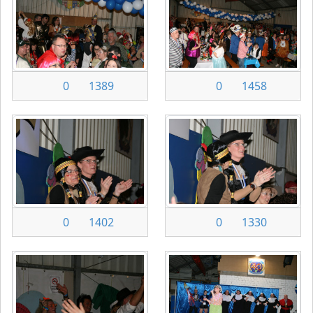
0
1389
0
1458
0
1402
0
1330