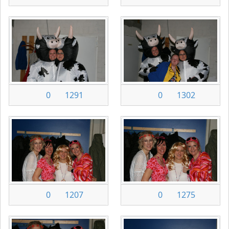
0
1291
0
1302
0
1207
0
1275