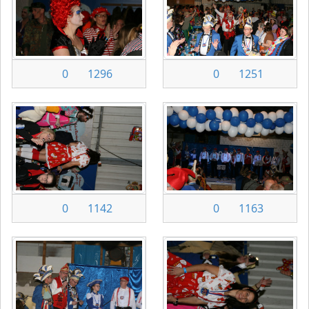
0
1296
0
1251
0
1142
0
1163