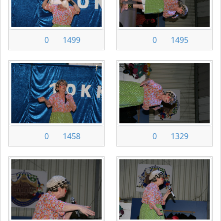
0
1499
0
1495
0
1458
0
1329