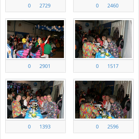
0
2729
0
2460
0
2901
0
1517
0
1393
0
2596