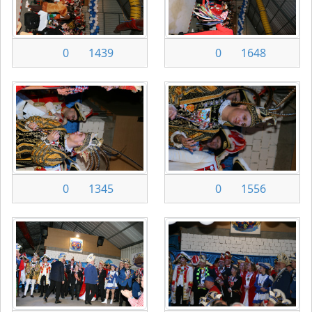
0
1439
0
1648
0
1345
0
1556