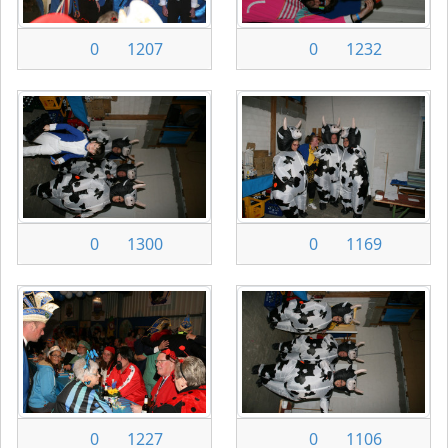
0
1207
0
1232
0
1300
0
1169
0
1227
0
1106