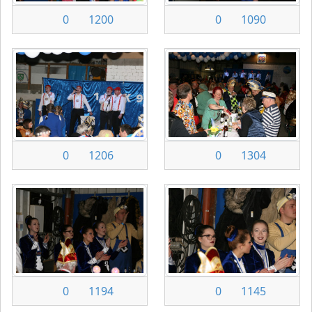
0
1200
0
1090
0
1206
0
1304
0
1194
0
1145