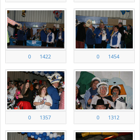
0
1422
0
1454
0
1357
0
1312