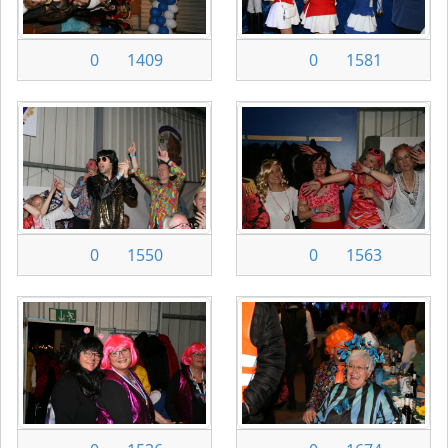
0
1409
0
1581
0
1550
0
1563