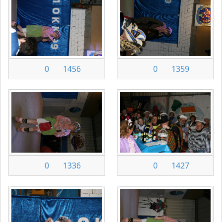
0
1456
0
1359
0
1336
0
1427