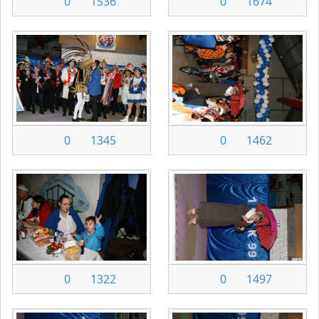
0
1536
0
1674
0
1345
0
1462
0
1322
0
1497