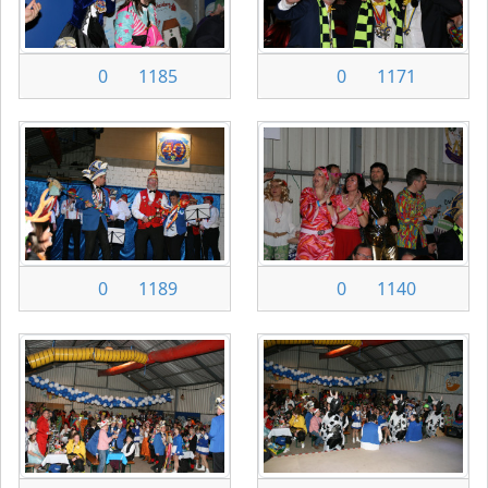
0
1185
0
1171
0
1189
0
1140