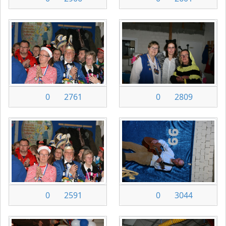
0
2761
0
2809
0
2591
0
3044