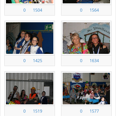
0
1504
0
1564
0
1425
0
1634
0
1519
0
1577