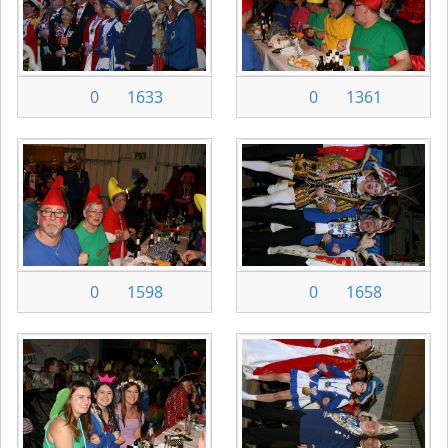
0
1633
0
1361
0
1598
0
1658