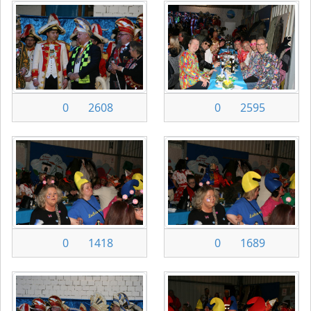
0
2608
0
2595
0
1418
0
1689