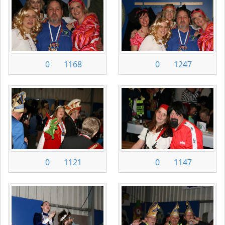
0
1168
0
1247
0
1121
0
1147