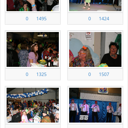
0
1495
0
1424
0
1325
0
1507