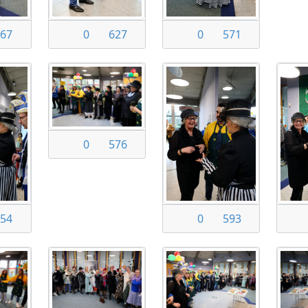
67
0
627
0
571
0
576
54
0
593