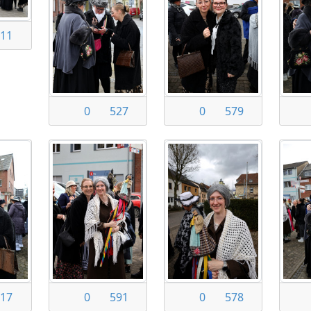
11
0
527
0
579
17
0
591
0
578