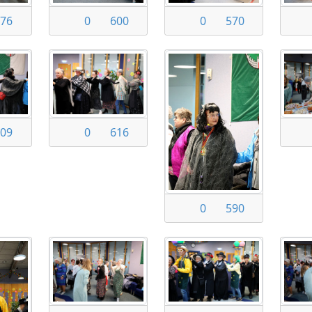
76
0
600
0
570
09
0
616
0
590