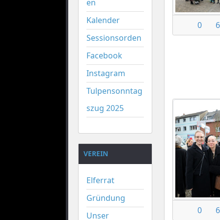
en
Kalender
0
6
Sessionsorden
Facebook
Instagram
Tulpensonntag
szug 2025
VEREIN
Elferrat
Gründung
0
6
Unser