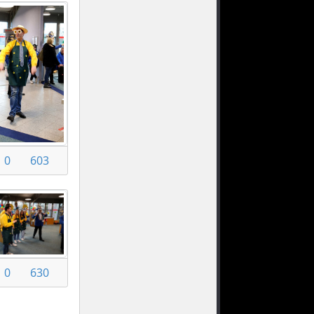
0
603
0
630