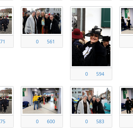
71
0
561
0
594
75
0
600
0
583