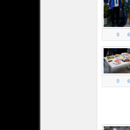
0
6
0
6