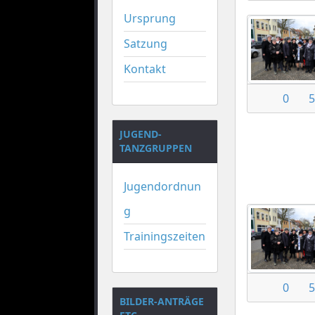
Ursprung
Satzung
Kontakt
0
5
JUGEND-
TANZGRUPPEN
Jugendordnun
g
Trainingszeiten
0
5
BILDER-ANTRÄGE