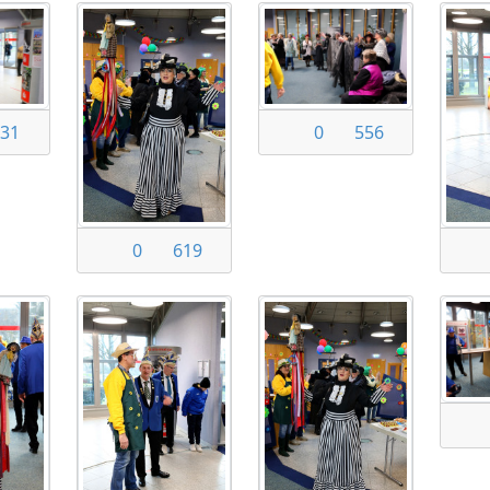
31
0
556
0
619