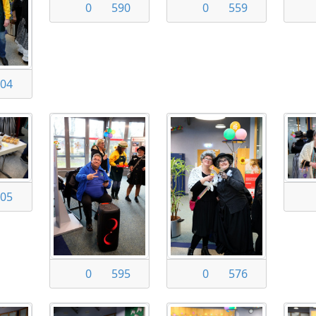
0
590
0
559
04
05
0
595
0
576