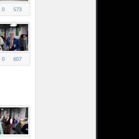
0
573
0
607