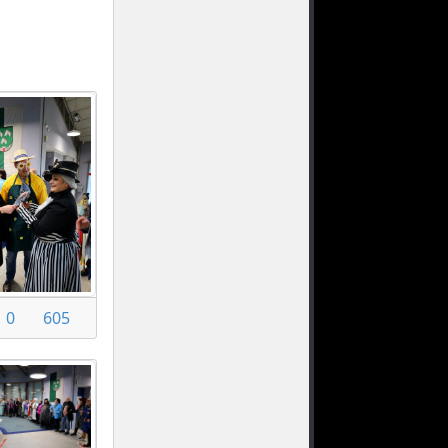
0
605