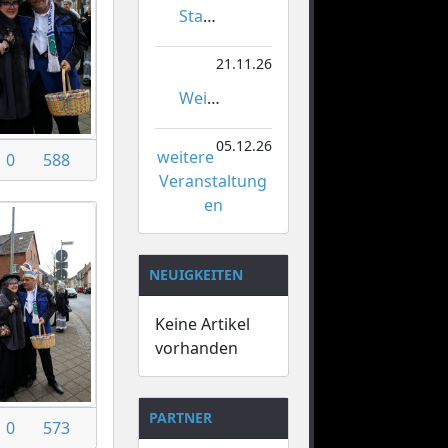
Stadtmeisterschaften im Gardetanz
21.11.26
Weihnachtsmarkt Orsoy
05.12.26
weitere
0
588
Veranstaltung
en
NEUIGKEITEN
Keine Artikel
vorhanden
PARTNER
0
573