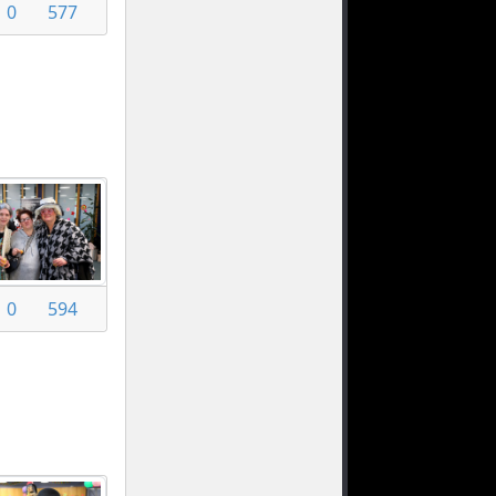
0
577
0
594