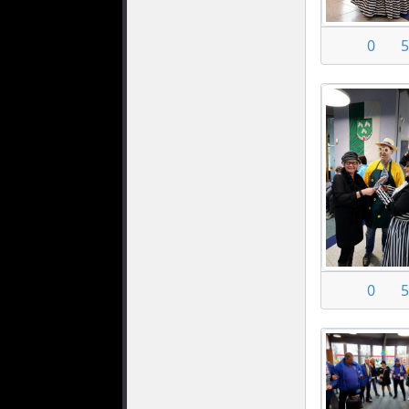
0
5
0
5