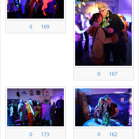
0
169
0
167
0
173
0
162