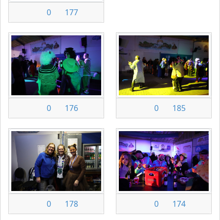
0
177
0
176
0
185
0
178
0
174