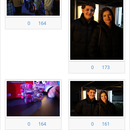
0
164
0
173
0
164
0
161