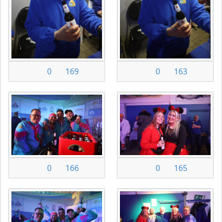
0
169
0
163
0
166
0
165