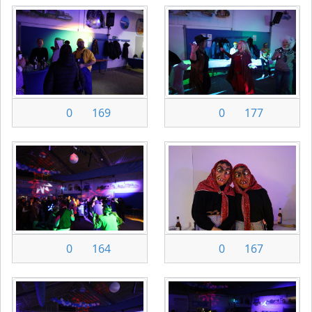
0
169
0
177
0
164
0
167