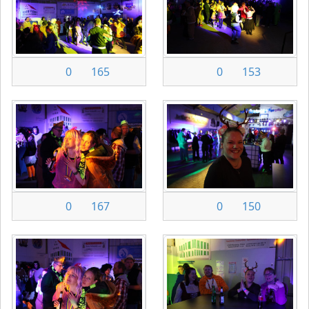
0
165
0
153
0
167
0
150