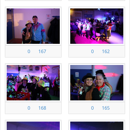
0
167
0
162
0
168
0
165