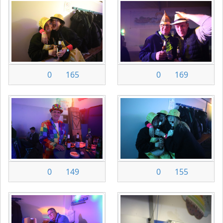
0
165
0
169
0
149
0
155