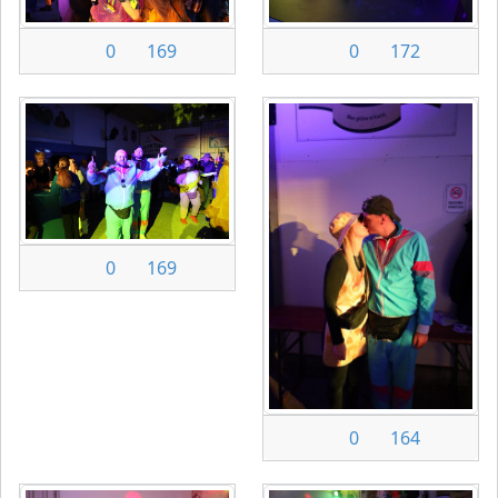
0
169
0
172
0
169
0
164