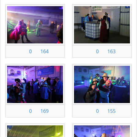
0
164
0
163
0
169
0
155