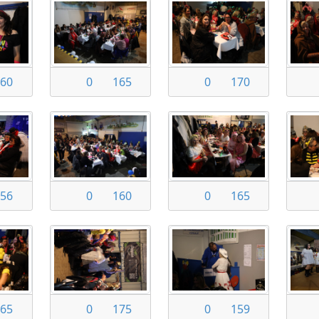
60
0
165
0
170
56
0
160
0
165
65
0
175
0
159