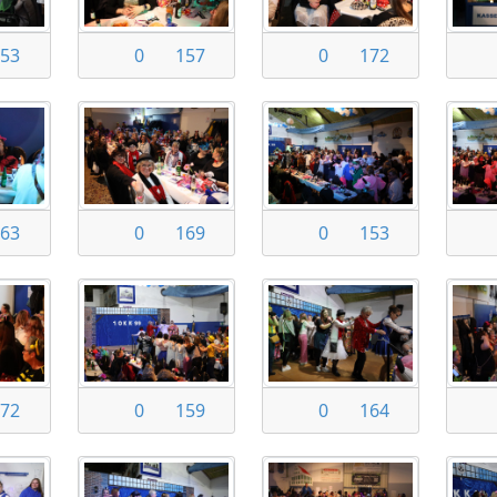
53
0
157
0
172
63
0
169
0
153
72
0
159
0
164