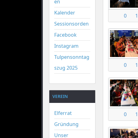
en
Kalender
0
1
Sessionsorden
Facebook
Instagram
Tulpensonntag
0
1
szug 2025
VEREIN
Elferrat
0
1
Gründung
Unser