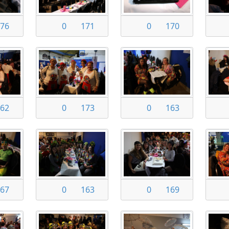
76
0
171
0
170
62
0
173
0
163
67
0
163
0
169