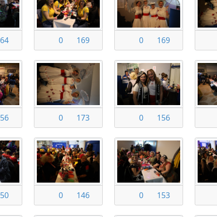
64
0
169
0
169
56
0
173
0
156
50
0
146
0
153