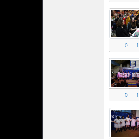
0
1
0
1