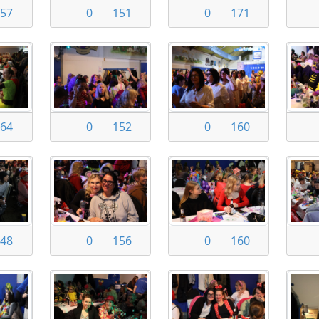
57
0
151
0
171
64
0
152
0
160
48
0
156
0
160