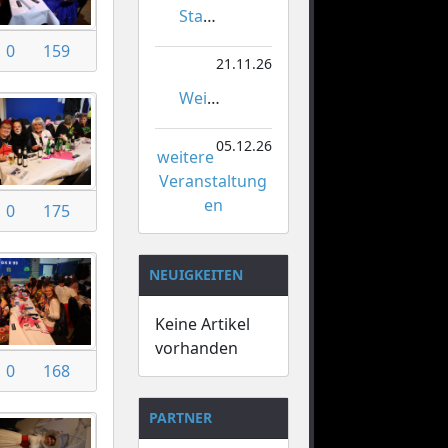
Stadtmeisterschaften im Gardetanz
0
159
21.11.26
Weihnachtsmarkt Orsoy
05.12.26
weitere
Veranstaltung
en
0
175
NEUIGKEITEN
Keine Artikel
vorhanden
0
168
PARTNER