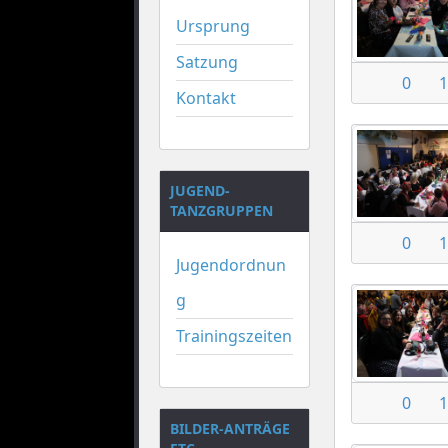
Ursprung
Satzung
0
1
Kontakt
JUGEND-
TANZGRUPPEN
0
1
Jugendordnun
g
Trainingszeiten
0
1
BILDER-ANTRÄGE