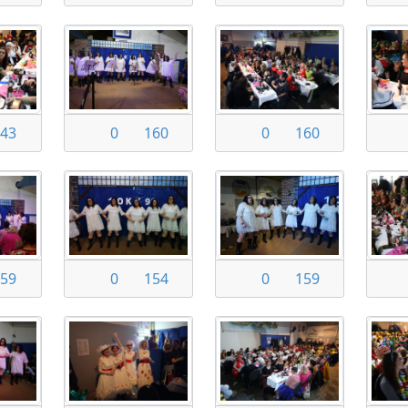
43
0
160
0
160
59
0
154
0
159