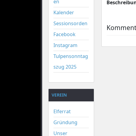
en
Beschreibu
Kalender
Sessionsorden
Kommenta
Facebook
Instagram
Tulpensonntag
szug 2025
VEREIN
Elferrat
Gründung
Unser