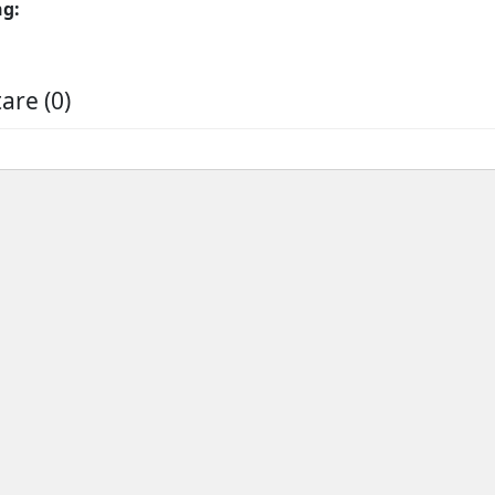
ng:
re (0)