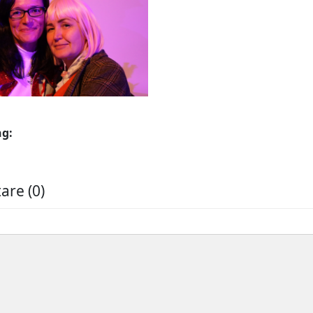
ng:
re (0)