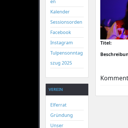
en
Kalender
Sessionsorden
Facebook
Instagram
Titel:
Tulpensonntag
Beschreibu
szug 2025
Kommenta
VEREIN
Elferrat
Gründung
Unser