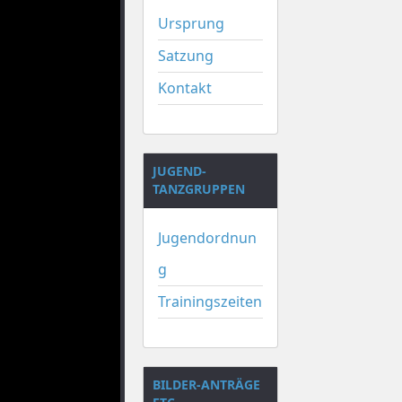
Ursprung
Satzung
Kontakt
JUGEND-
TANZGRUPPEN
Jugendordnun
g
Trainingszeiten
BILDER-ANTRÄGE