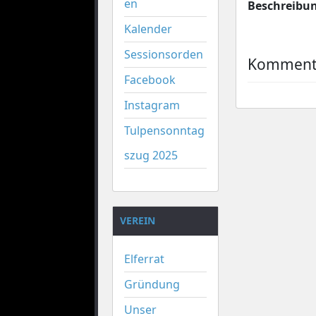
en
Beschreibu
Kalender
Sessionsorden
Kommenta
Facebook
Instagram
Tulpensonntag
szug 2025
VEREIN
Elferrat
Gründung
Unser