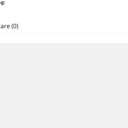
ng:
re (0)