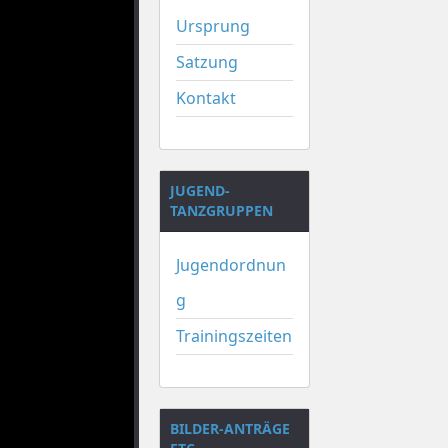
Ursprung
Satzung
Kontakt
JUGEND-
TANZGRUPPEN
Jugendordnun
g
Trainingszeiten
BILDER-ANTRÄGE