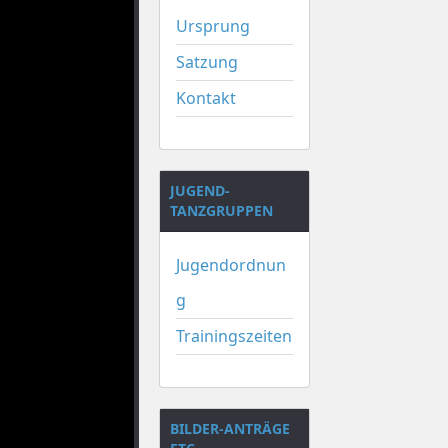
Ursprung
Satzung
Kontakt
JUGEND-
TANZGRUPPEN
Jugendordnun
g
Trainingszeiten
BILDER-ANTRÄGE