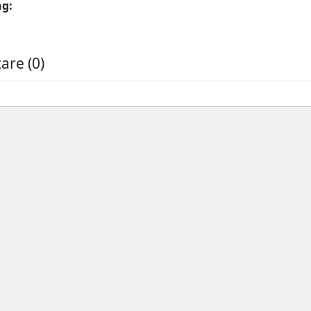
ng:
re (0)