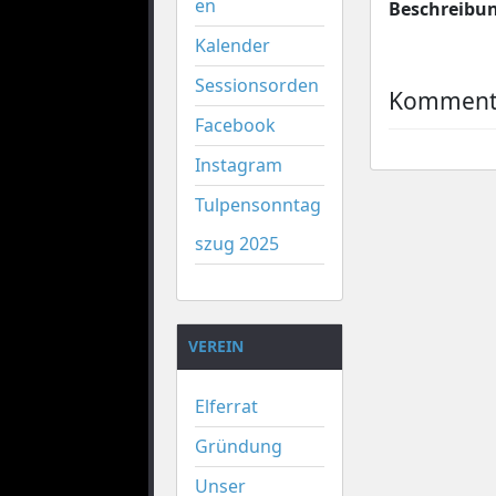
en
Beschreibu
Kalender
Sessionsorden
Kommenta
Facebook
Instagram
Tulpensonntag
szug 2025
VEREIN
Elferrat
Gründung
Unser